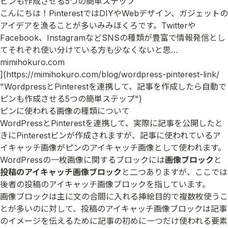
ピンも作成させる5つの簡単ステップ
こんにちは！PinterestではDIYやWebデザイン、ガジェットの
アイデアを漁ることが多いみみほくろです。Twitterや
Facebook、InstagramなどSNSの種類が豊富で情報発信とし
てそれぞれ使い分けている方も少なくないと思…
mimihokuro.com
](
https://mimihokuro.com/blog/wordpress-pinterest-link/
"WordpressとPinterestを連携して、記事を作成したら自動で
ピンも作成させる5つの簡単ステップ")
ピンに使われる画像の種類について
WordPressとPinterestを連携して、実際に記事を公開したと
きにPinterestピンが作成されますが、記事に使われているア
イキャッチ画像がピンのアイキャッチ画像として使われます。
WordPressの一枚画像に関するブロックには
画像ブロック
と
投稿のアイキャッチ画像ブロック
と二つありますが、ここでは
後者の投稿のアイキャッチ画像ブロックを指しています。
画像ブロックは主に文の合間に入れる挿絵目的で複数枚使うこ
とが多いのに対して、投稿のアイキャッチ画像ブロックは記事
のイメージを伝えるために記事の初めに一つだけ使われる要素